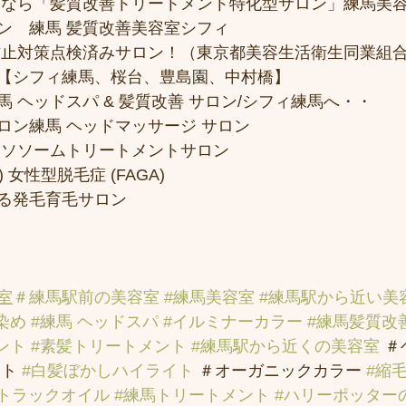
トなら「髪質改善トリートメント特化型サロン」練馬美
ン　練馬 髪質改善美容室シフィ
防止対策点検済みサロン！（東京都美容生活衛生同業組合
【シフィ練馬、桜台、豊島園、中村橋】
 ヘッドスパ & 髪質改善 サロン/シフィ練馬へ・・
ロン練馬 ヘッドマッサージ サロン
クソソームトリートメントサロン
 女性型脱毛症 (FAGA)
る発毛育毛サロン
室
＃練馬駅前の美容室
#練馬美容室
#練馬駅から近い美
染め
#練馬 ヘッドスパ
#イルミナーカラー
#練馬髪質改
ント
#素髪トリートメント
#練馬駅から近くの美容室
 
ト 
#白髪ぼかしハイライト
 ＃オーガニックカラー 
#縮
#トラックオイル
#練馬トリートメント
#ハリーポッター