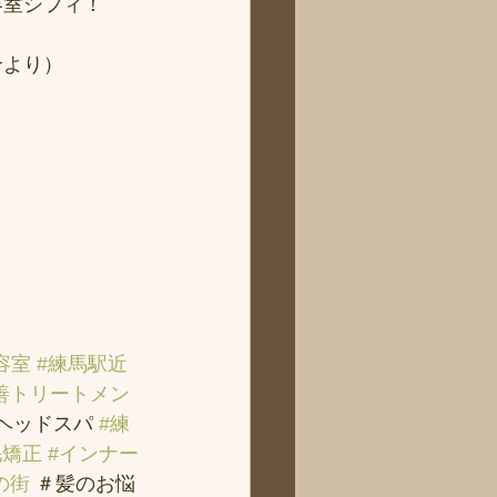
容室シフィ！
より） 
容室
#練馬駅近
善トリートメン
＃ヘッドスパ 
#練
毛矯正
#インナー
の街
 ＃髪のお悩