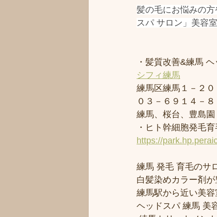
髪の毛にお悩みの方
スパ サロン」美容
・髪質改善&練馬 ヘッ
シフィ練馬
練馬区練馬１－２０
０３－６９１４－８
練馬、桜台、豊島園
・ヒト幹細胞発毛育毛
https://park.hp.perai
練馬 発毛 育毛のサロ
白髪染めカラー剤が
練馬駅から近い美容室シ
ヘッドスパ 練馬 美