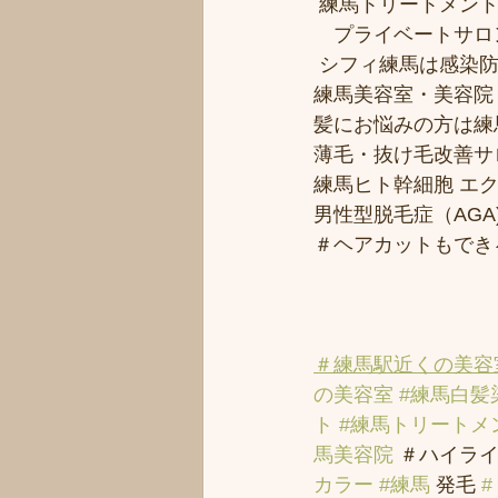
 練馬トリートメン
　プライベートサロ
 シフィ練馬は感染
練馬美容室・美容院
髪にお悩みの方は練馬
薄毛・抜け毛改善サ
練馬ヒト幹細胞 エ
男性型脱毛症（AGA)
＃ヘアカットもでき
＃練馬駅近くの美容
の美容室
#練馬白髪
ト
#練馬トリートメ
馬美容院
 ＃ハイライ
カラー
#練馬
 発毛 