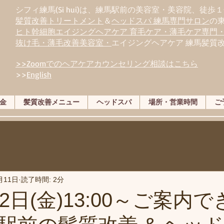
シフィ練馬(Si hui)は、
練
馬駅前の美容室・美容院、徒歩１
髪質改善トリートメント
＆
ヘッドスパ 練馬専門サロン
の
ヒト幹細胞エイジングヘアケア 育毛ケア・薄毛ケア専門
抜け毛・薄毛改善美容室・
エイジングヘアケア 練馬髪質
>>Zoomでのヘアケアカウンセリング相談はこちら
>>
English
金
髪質改善メニュー
ヘッドスパ
場所・営業時間
ご
月11日
読了時間: 2分
2日(金)13:00～ご案内で