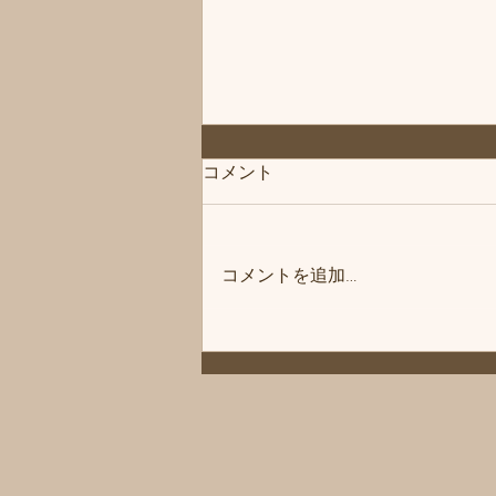
◆「お知らせ」練馬髪質改善
コメント
トリートメント＆エイジング
ヘアケア・ヘッドスパ練馬専
こんにちは、練馬髪質改善トリー
門サロン/練馬美容室、練馬美
トメント＆ヘッドスパ練馬専門サ
容院シフィ(sihui)
コメントを追加…
ロン/練馬美容室、練馬美容院シ
フィ(sihui)です。 当サロンのヘア
ケア商品をいつもご購入いただい
ているお客様にお知らせです❗️ 商
品メーカー様の方が夏季休暇に入
ります。 その為、一時シャンプ
ーやトリートメントなどがお渡し
できなかったり、購入などができ