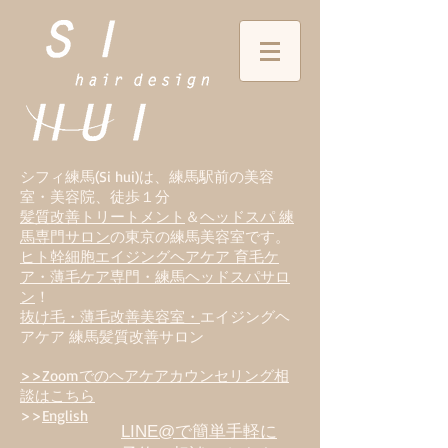
シフィ練馬(Si hui)は、
練
馬駅前の美容
室・美容院、徒歩１分
髪質改善トリートメント
＆
ヘッドスパ 練
馬専門サロン
の東京の練馬美容室です。
ヒト幹細胞エイジングヘアケア 育毛ケ
ア・薄毛ケア専門・練馬ヘッドスパサロ
ン
！
抜け毛・薄毛改善美容室・
エイジングヘ
アケア 練馬髪質改善サロン
>>Zoomでのヘアケアカウンセリング相
談はこちら
>>
English
LINE@で簡単手軽に