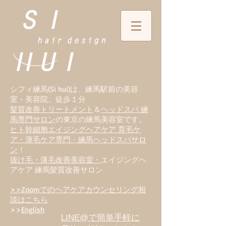
シフィ練馬(Si hui)は、
練
馬駅前の美容
室・美容院、徒歩１分
髪質改善トリートメント
＆
ヘッドスパ 練
馬専門サロン
の東京の練馬美容室です。
ヒト幹細胞エイジングヘアケア 育毛ケ
ア・薄毛ケア専門・練馬ヘッドスパサロ
ン
！
抜け毛・薄毛改善美容室・
エイジングヘ
アケア 練馬髪質改善サロン
>>Zoomでのヘアケアカウンセリング相
談はこちら
>>
English
LINE@で簡単手軽に