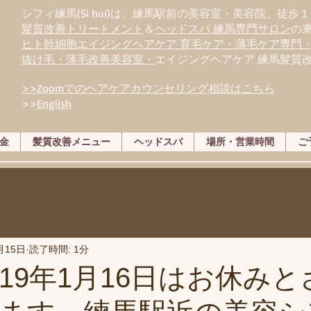
シフィ練馬(Si hui)は、
練
馬駅前の美容室・美容院、徒歩１
髪質改善トリートメント
＆
ヘッドスパ 練馬専門サロン
の
ヒト幹細胞エイジングヘアケア 育毛ケア・薄毛ケア専門
抜け毛・薄毛改善美容室・
エイジングヘアケア 練馬髪質
>>Zoomでのヘアケアカウンセリング相談はこちら
>>
English
金
髪質改善メニュー
ヘッドスパ
場所・営業時間
ご
月15日
読了時間: 1分
019年1月16日はお休み