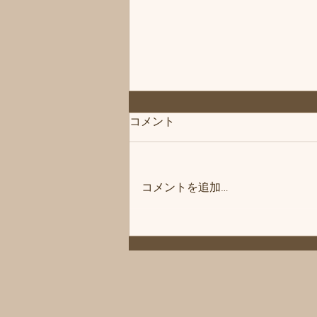
「次回は」練馬髪質改善トリ
コメント
ートメント＆エイジングヘア
ケア・ヘッドスパ練馬専門サ
こんにちは、練馬髪質改善トリー
ロン/練馬美容室、練馬美容院
トメント＆ヘッドスパ練馬専門サ
シフィ(sihui)
コメントを追加…
ロン/練馬美容室、練馬美容院シ
フィ(sihui)です。 次回の休業日は
8/12とさせていただきます。 よ
ろしくお願いいたします。 髪に
お悩みの方やお困りの場合は練馬
駅北口から近い駅近の美容室「髪
質改善トリートメント & 練馬ヘ
ッドスパ専門店」美容室シフィ練