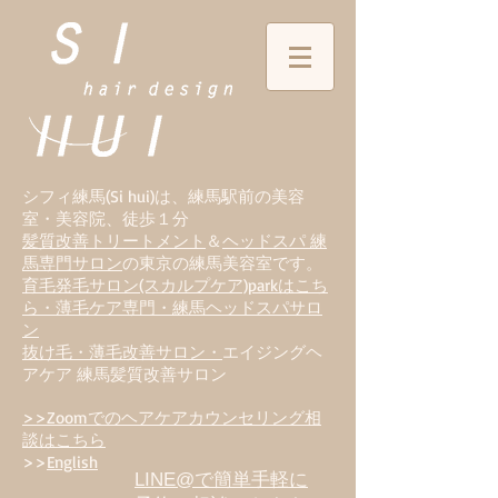
シフィ練馬(Si hui)は、
練
馬駅前の美容
室・美容院、徒歩１分
髪質改善トリートメント
＆
ヘッドスパ 練
馬専門サロン
の東京の練馬美容室です。
育毛発毛サロン(スカルプケア)parkはこち
ら・薄毛ケア専門・練馬ヘッドスパサロ
ン
抜け毛・薄毛改善サロン・
エイジングヘ
アケア 練馬髪質改善サロン
>>Zoomでのヘアケアカウンセリング相
談はこちら
>>
English
LINE@で簡単手軽に