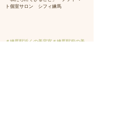
ト個室サロン　シフィ練馬
＃練馬駅近くの美容室
＃練馬駅前の美
容室
#練馬美容室
#練馬駅から近い美容
室
#練馬駅近の美容室
#練馬白髪染め
#
練馬ヘッドスパ
#イルミナーカラー
#練
馬髪質改善トリートメント
#練馬トリ
ートメント
#素髪トリートメント
すべて表示
最新記事