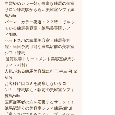
白髪染めカラー剤が豊富な練馬の個室
サロン練馬駅から近い美容室シフィ練
馬/sihui 
パーマ、カラー夜遅く２２時までやっ
ている練馬美容室・練馬美容院シフ
ィ/sihui 
ヘッドスパの練馬美容室・練馬美容
院・当日予約可能な練馬駅前の美容室
シフィ練馬
 髪質改善トリートメント美容室練馬シ
フィ（시휘） 
人気がある練馬美容院に한국 분도 꼭 오
세요 
お客様に口コミを誘導しないサロ
ン！！練馬駅近・駅前の美容室シフィ
練馬/sihui
医療従事者の方を応援するサロン！！
練馬駅近くの美容室シフィ練馬/sihui
「私たちにできること」　プライベー