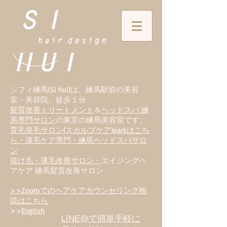
シフィ練馬(Si hui)は、
練
馬駅前の美容
室・美容院、徒歩１分
髪質改善トリートメント
＆
ヘッドスパ 練
馬専門サロン
の東京の練馬美容室です。
育毛発毛サロン(スカルプケア)parkはこち
ら・薄毛ケア専門・練馬ヘッドスパサロ
ン
抜け毛・薄毛改善サロン・
エイジングヘ
アケア 練馬髪質改善サロン
>>Zoomでのヘアケアカウンセリング相
談はこちら
>>
English
LINE@で簡単手軽に