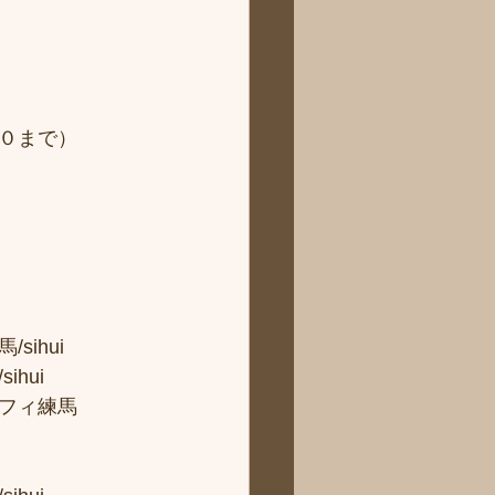
０まで）
hui 
ui 
フィ練馬