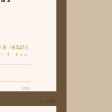
hui
容室
#練馬駅近
善トリートメン
すべて表示