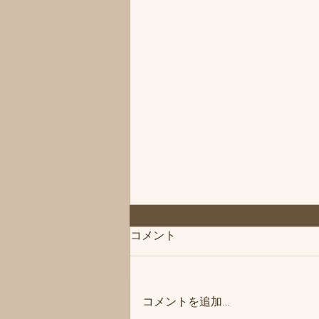
◆「お知らせ」練馬髪質改善
コメント
トリートメント＆エイジング
ヘアケア・ヘッドスパ練馬専
こんにちは、練馬髪質改善トリー
門サロン/練馬美容室、練馬美
トメント＆ヘッドスパ練馬専門サ
容院シフィ(sihui)
コメントを追加…
ロン/練馬美容室、練馬美容院シ