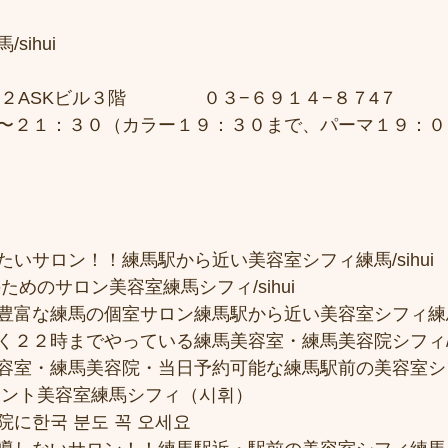
sihui　
２ASKビル３階 　　　　０３−６９１４−８７4７ 
〜２１：３０（カラー１９：３０まで、パーマ１９：０
いサロン！！練馬駅から近い美容室シフィ練馬/sihui
ためのサロン美容室練馬シフィ/sihui 
富な練馬の個室サロン練馬駅から近い美容室シフィ練馬/si
２２時までやっている練馬美容室・練馬美容院シフィ/sih
容室・練馬美容院・当日予約可能な練馬駅前の美容室シ
メント美容室練馬シフィ（시휘） 
に한국 분도 꼭 오세요 