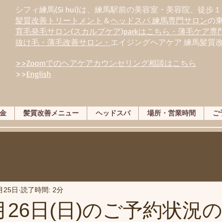
シフィ練馬(Si hui)は、
練
馬駅前の美容室・美容院、徒歩１
髪質改善トリートメント
＆
ヘッドスパ 練馬専門サロン
の
育毛発毛サロン(スカルプケア)parkはこちら・薄毛ケア
抜け毛・薄毛改善サロン・
エイジングヘアケア 練馬髪質
>>Zoomでのヘアケアカウンセリング相談はこちら
>>
English
金
髪質改善メニュー
ヘッドスパ
場所・営業時間
ご
月25日
読了時間: 2分
月26日(日)のご予約状況