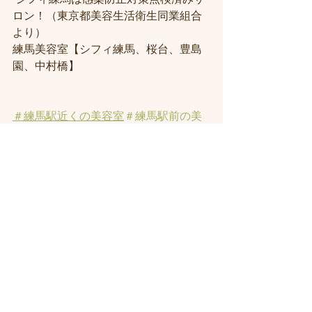
ロン！（東京都美容生活衛生同業組合
より） 
練馬美容室【シフィ練馬、桜台、豊島
園、中村橋】
＃練馬駅近くの美容室
＃練馬駅前の美
容室
#練馬美容室
#練馬駅から近い美容
室
#練馬駅近の美容室
#練馬白髪染め
#
練馬ヘッドスパ
#イルミナーカラー
#練
馬髪質改善トリートメント
#練馬トリ
ートメント
#素髪トリートメント
#練馬
駅から近くの美容室