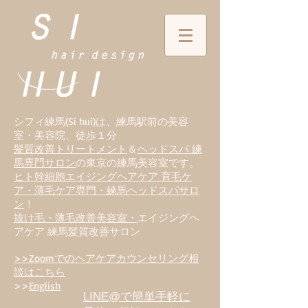
シフィ練馬(Si hui)は、
練
馬駅前の美容
室・美容院、徒歩１分
髪質改善トリートメント
＆
ヘッドスパ 練
馬専門サロン
の東京の練馬美容室です。
ヒト幹細胞エイジングヘアケア 育毛ケ
ア・薄毛ケア専門・練馬ヘッドスパサロ
ン
！
抜け毛・薄毛改善美容室・
エイジングヘ
アケア 練馬髪質改善サロン
>>Zoomでのヘアケアカウンセリング相
談はこちら
>>
English
LINE@で簡単手軽に