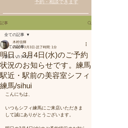
予約・相談できます
記事
全ての記事
木村信輝
全ての記事
2020年3月3日
読了時間: 1分
明日、3月4日(水)のご予約
新しいカタログ
状況のお知らせです。練馬
駅近・駅前の美容室シフィ
練馬/sihui
こんにちは、
いつもシフィ練馬にご来店いただきま
して誠にありがとうございます。