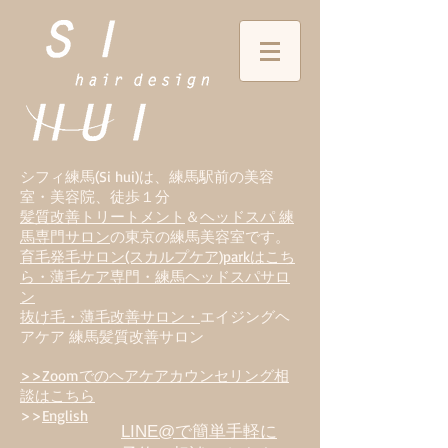
シフィ練馬(Si hui)は、
練
馬駅前の美容
室・美容院、徒歩１分
髪質改善トリートメント
＆
ヘッドスパ 練
馬専門サロン
の東京の練馬美容室です。
育毛発毛サロン(スカルプケア)parkはこち
ら・薄毛ケア専門・練馬ヘッドスパサロ
ン
抜け毛・薄毛改善サロン・
エイジングヘ
アケア 練馬髪質改善サロン
>>Zoomでのヘアケアカウンセリング相
談はこちら
>>
English
LINE@で簡単手軽に