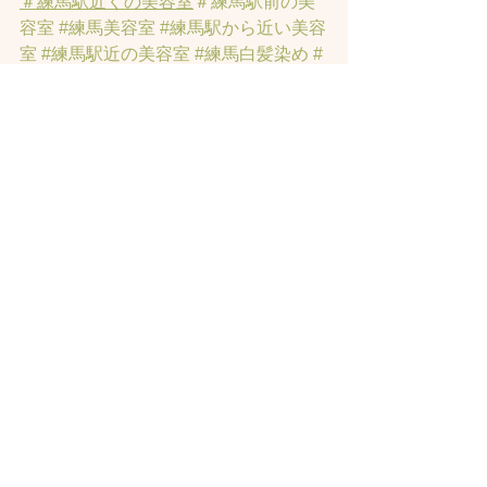
＃練馬駅近くの美容室
＃練馬駅前の美
容室
#練馬美容室
#練馬駅から近い美容
室
#練馬駅近の美容室
#練馬白髪染め
#
練馬ヘッドスパ
#イルミナーカラー
#練
馬髪質改善トリートメント
#練馬トリ
ートメント
#素髪トリートメント
#練馬
駅から近くの美容室
 ＃ヘッドスパ
すべて表示
最新記事