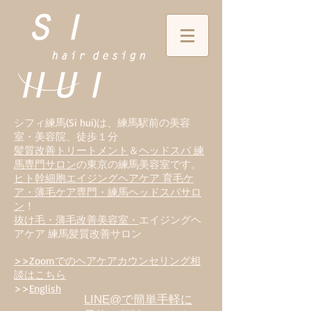
シフィ練馬(Si hui)は、
練
馬駅前の美容
室・美容院、徒歩１分
髪質改善トリートメント
＆
ヘッドスパ 練
馬専門サロン
の東京の練馬美容室です。
ヒト幹細胞エイジングヘアケア 育毛ケ
ア・薄毛ケア専門・練馬ヘッドスパサロ
ン
！
抜け毛・薄毛改善美容室・
エイジングヘ
アケア 練馬髪質改善サロン
>>Zoomでのヘアケアカウンセリング相
談はこちら
>>
English
LINE@で簡単手軽に