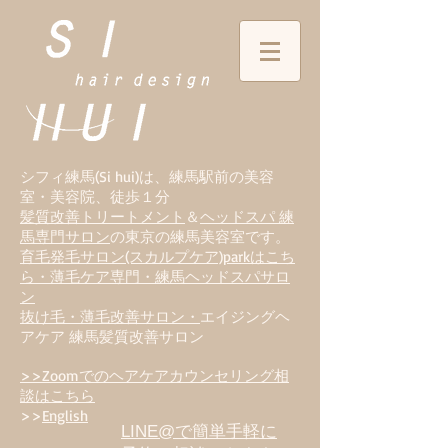
シフィ練馬(Si hui)は、
練
馬駅前の美容
室・美容院、徒歩１分
髪質改善トリートメント
＆
ヘッドスパ 練
馬専門サロン
の東京の練馬美容室です。
育毛発毛サロン(スカルプケア)parkはこち
ら・薄毛ケア専門・練馬ヘッドスパサロ
ン
抜け毛・薄毛改善サロン・
エイジングヘ
アケア 練馬髪質改善サロン
>>Zoomでのヘアケアカウンセリング相
談はこちら
>>
English
LINE@で簡単手軽に