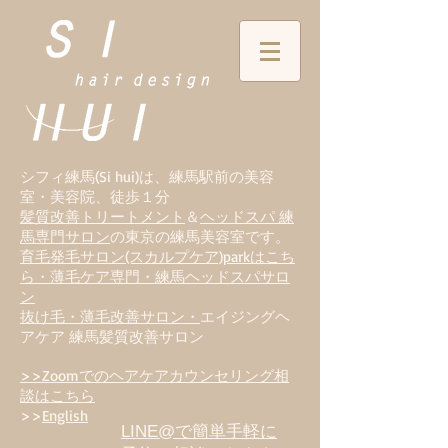
シフィ練馬(Si hui)は、
練
馬駅前の美容
室・美容院、徒歩１分
髪質改善トリートメント
＆
ヘッドスパ 練
馬専門サロン
の東京の練馬美容室です。
育毛発毛サロン(スカルプケア)parkはこち
ら・薄毛ケア専門・練馬ヘッドスパサロ
ン
抜け毛・薄毛改善サロン・
エイジングヘ
アケア 練馬髪質改善サロン
>>Zoomでのヘアケアカウンセリング相
談はこちら
>>
English
LINE@で簡単手軽に