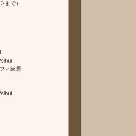
まで）  
 
ui 
フィ練馬
hui