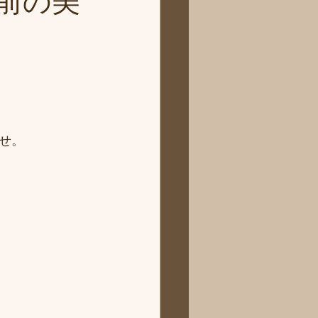
前の美
せ。