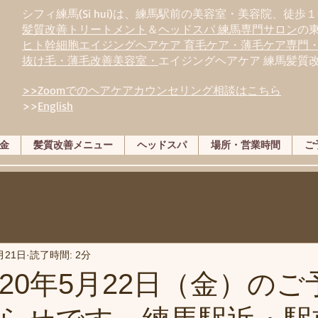
シフィ練馬(Si hui)は、
練
馬駅前の美容室・美容院、徒歩１
髪質改善トリートメント
＆
ヘッドスパ 練馬専門サロン
の
ヒト幹細胞エイジングヘアケア 育毛ケア・薄毛ケア専門
抜け毛・薄毛改善美容室・
エイジングヘアケア 練馬髪質
>>Zoomでのヘアケアカウンセリング相談はこちら
>>
English
金
髪質改善メニュー
ヘッドスパ
場所・営業時間
ご
月21日
読了時間: 2分
020年5月22日（金）のご