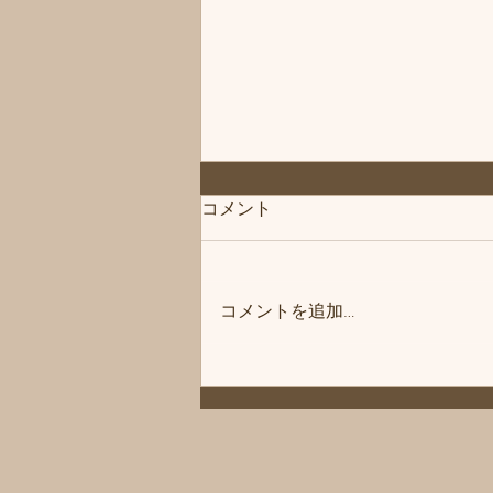
◆「お知らせ」練馬髪質改善
コメント
トリートメント＆エイジング
ヘアケア・ヘッドスパ練馬専
こんにちは、練馬髪質改善トリー
門サロン/練馬美容室、練馬美
トメント＆ヘッドスパ練馬専門サ
容院シフィ(sihui)
コメントを追加…
ロン/練馬美容室、練馬美容院シ
フィ(sihui)です。 当サロンのヘア
ケア商品をいつもご購入いただい
ているお客様にお知らせです❗️ 商
品メーカー様の方が夏季休暇に入
ります。 その為、一時シャンプ
ーやトリートメントなどがお渡し