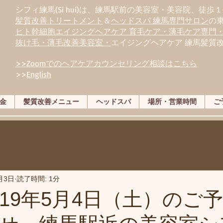
シフィ練馬(Si hui)は、
練
馬駅前の美容室・美容院、徒歩１
髪質改善トリートメント
＆
ヘッドスパ 練馬専門サロン
の
ヒト幹細胞エイジングヘアケア 育毛ケア・薄毛ケア専門
抜け毛・薄毛改善美容室・
エイジングヘアケア 練馬髪質
>>Zoomでのヘアケアカウンセリング相談はこちら
>>
English
金
髪質改善メニュー
ヘッドスパ
場所・営業時間
ご
月3日
読了時間: 1分
019年5月4日（土）のご