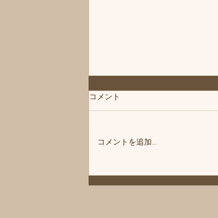
◆「お知らせ」練馬髪質改善
コメント
トリートメント＆エイジング
ヘアケア・ヘッドスパ練馬専
こんにちは、練馬髪質改善トリー
門サロン/練馬美容室、練馬美
トメント＆ヘッドスパ練馬専門サ
容院シフィ(sihui)
コメントを追加…
ロン/練馬美容室、練馬美容院シ
フィ(sihui)です。 当サロンのヘア
ケア商品をいつもご購入いただい
ているお客様にお知らせです❗️ 商
品メーカー様の方が夏季休暇に入
ります。 その為、一時シャンプ
ーやトリートメントなどがお渡し