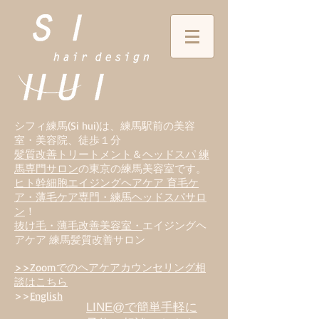
シフィ練馬(Si hui)は、
練
馬駅前の美容
室・美容院、徒歩１分
髪質改善トリートメント
＆
ヘッドスパ 練
馬専門サロン
の東京の練馬美容室です。
ヒト幹細胞エイジングヘアケア 育毛ケ
ア・薄毛ケア専門・練馬ヘッドスパサロ
ン
！
抜け毛・薄毛改善美容室・
エイジングヘ
アケア 練馬髪質改善サロン
>>Zoomでのヘアケアカウンセリング相
談はこちら
>>
English
LINE@で簡単手軽に