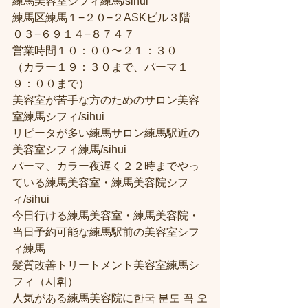
練馬美容室シフィ練馬/sihui
練馬区練馬１−２０−２ASKビル３階
０３−６９１４−８７４７
営業時間１０：００〜２１：３０
（カラー１９：３０まで、パーマ１
９：００まで）
美容室が苦手な方のためのサロン美容
室練馬シフィ/sihui
リピータが多い練馬サロン練馬駅近の
美容室シフィ練馬/sihui
パーマ、カラー夜遅く２２時までやっ
ている練馬美容室・練馬美容院シフ
ィ/sihui
今日行ける練馬美容室・練馬美容院・
当日予約可能な練馬駅前の美容室シフ
ィ練馬
髪質改善トリートメント美容室練馬シ
フィ（시휘）
人気がある練馬美容院に한국 분도 꼭 오