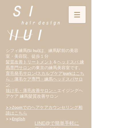
シフィ練馬(Si hui)は、
練
馬駅前の美容
室・美容院、徒歩１分
髪質改善トリートメント
＆
ヘッドスパ 練
馬専門サロン
の東京の練馬美容室です。
育毛発毛サロン(スカルプケア)parkはこち
ら・薄毛ケア専門・練馬ヘッドスパサロ
ン
抜け毛・薄毛改善サロン・
エイジングヘ
アケア 練馬髪質改善サロン
>>Zoomでのヘアケアカウンセリング相
談はこちら
>>
English
LINE@で簡単手軽に