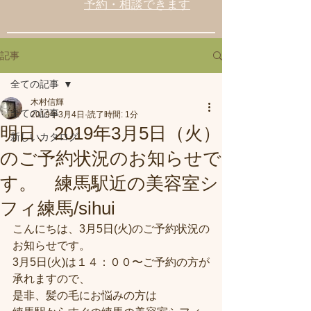
予約・相談できます
記事
全ての記事
木村信輝
全ての記事
2019年3月4日
読了時間: 1分
明日、2019年3月5日（火）
新しいカタログ
のご予約状況のお知らせで
す。 練馬駅近の美容室シ
フィ練馬/sihui
こんにちは、3月5日(火)のご予約状況の
お知らせです。
3月5日(火)は１４：００〜ご予約の方が
承れますので、
是非、髪の毛にお悩みの方は