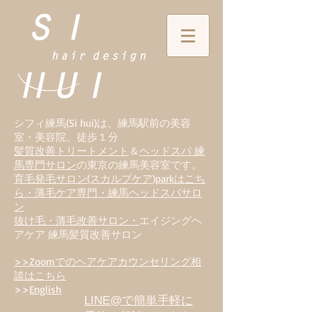
シフィ練馬(Si hui)は、
練
馬駅前の美容
室・美容院、徒歩１分
髪質改善トリートメント
＆
ヘッドスパ 練
馬専門サロン
の東京の練馬美容室です。
育毛発毛サロン(スカルプケア)parkはこち
ら・薄毛ケア専門・練馬ヘッドスパサロ
ン
抜け毛・薄毛改善サロン・
エイジングヘ
アケア 練馬髪質改善サロン
>>Zoomでのヘアケアカウンセリング相
談はこちら
>>
English
LINE@で簡単手軽に