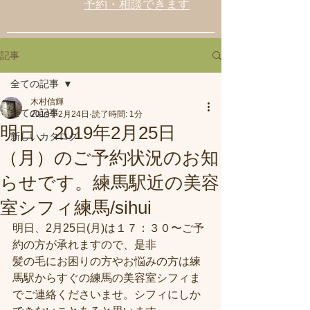
予約・相談できます
記事
全ての記事
木村信輝
全ての記事
2019年2月24日
読了時間: 1分
明日、2019年2月25日
新しいカタログ
（月）のご予約状況のお知
らせです。練馬駅近の美容
室シフィ練馬/sihui
明日、2月25日(月)は１７：３０〜ご予
約の方が承れますので、是非
髪の毛にお困りの方やお悩みの方は練
馬駅からすぐの練馬の美容室シフィま
でご連絡くださいませ。シフィにしか