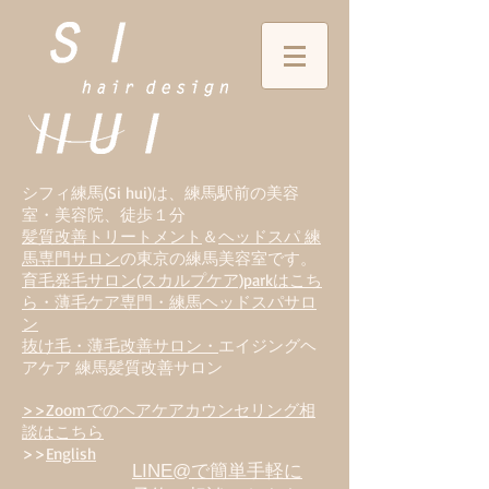
シフィ練馬(Si hui)は、
練
馬駅前の美容
室・美容院、徒歩１分
髪質改善トリートメント
＆
ヘッドスパ 練
馬専門サロン
の東京の練馬美容室です。
育毛発毛サロン(スカルプケア)parkはこち
ら・薄毛ケア専門・練馬ヘッドスパサロ
ン
抜け毛・薄毛改善サロン・
エイジングヘ
アケア 練馬髪質改善サロン
>>Zoomでのヘアケアカウンセリング相
談はこちら
>>
English
LINE@で簡単手軽に