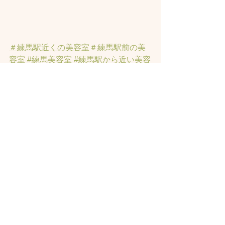
＃練馬駅近くの美容室
＃練馬駅前の美
容室
#練馬美容室
#練馬駅から近い美容
室
#練馬駅近の美容室
#練馬白髪染め
#
練馬ヘッドスパ
#イルミナーカラー
#練
馬髪質改善トリートメント
#練馬トリ
ートメント
#素髪トリートメント
#練馬
駅から近くの美容室
すべて表示
最新記事