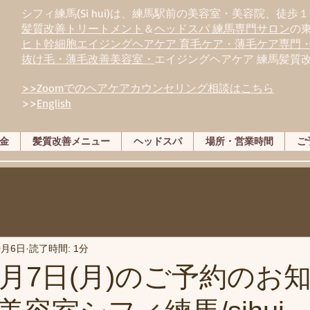
シフィ練馬(Si hui)は、
練
馬駅前の美容室・美容院、徒歩１
髪質改善トリートメント
＆
ヘッドスパ 練馬専門サロン
の
ヒト幹細胞エイジングヘアケア 育毛ケア・薄毛ケア専門
抜け毛・薄毛改善美容室・
エイジングヘアケア 練馬髪質
>>Zoomでのヘアケアカウンセリング相談はこちら
>>
English
金
髪質改善メニュー
ヘッドスパ
場所・営業時間
ご
0月6日
読了時間: 1分
0月7日(月)のご予約のお