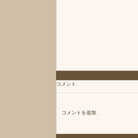
◆「お知らせ」練馬髪質改善
コメント
トリートメント＆エイジング
ヘアケア・ヘッドスパ練馬専
こんにちは、練馬髪質改善トリー
門サロン/練馬美容室、練馬美
トメント＆ヘッドスパ練馬専門サ
容院シフィ(sihui)
コメントを追加…
ロン/練馬美容室、練馬美容院シ
フィ(sihui)です。 当サロンのヘア
ケア商品をいつもご購入いただい