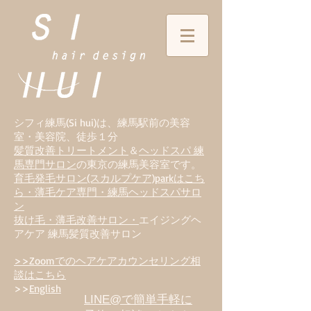
シフィ練馬(Si hui)は、
練
馬駅前の美容
室・美容院、徒歩１分
髪質改善トリートメント
＆
ヘッドスパ 練
馬専門サロン
の東京の練馬美容室です。
育毛発毛サロン(スカルプケア)parkはこち
ら・薄毛ケア専門・練馬ヘッドスパサロ
ン
抜け毛・薄毛改善サロン・
エイジングヘ
アケア 練馬髪質改善サロン
>>Zoomでのヘアケアカウンセリング相
談はこちら
>>
English
LINE@で簡単手軽に