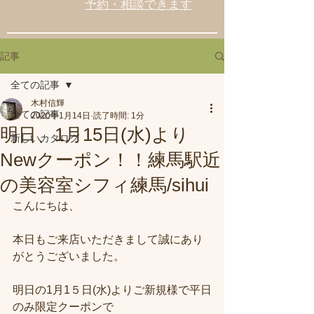
予約・相談できます
記事
全ての記事
木村信輝
全ての記事
2020年1月14日
読了時間: 1分
明日、1月15日(水)より
新しいカタログ
Newクーポン！！練馬駅近
の美容室シフィ練馬/sihui
こんにちは、
本日もご来店いただきまして誠にあり
がとうございました。
明日の1月1５日(水)よりご新規様で平日
のみ限定クーポンで