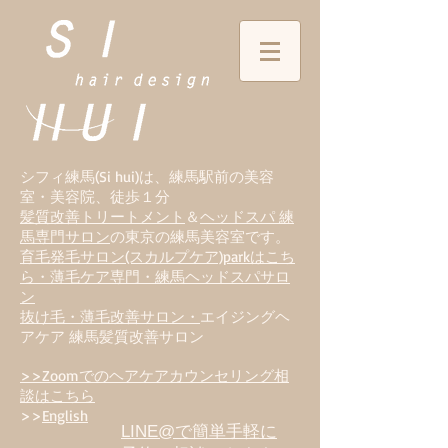
シフィ練馬(Si hui)は、
練
馬駅前の美容
室・美容院、徒歩１分
髪質改善トリートメント
＆
ヘッドスパ 練
馬専門サロン
の東京の練馬美容室です。
育毛発毛サロン(スカルプケア)parkはこち
ら・薄毛ケア専門・練馬ヘッドスパサロ
ン
抜け毛・薄毛改善サロン・
エイジングヘ
アケア 練馬髪質改善サロン
>>Zoomでのヘアケアカウンセリング相
談はこちら
>>
English
LINE@で簡単手軽に