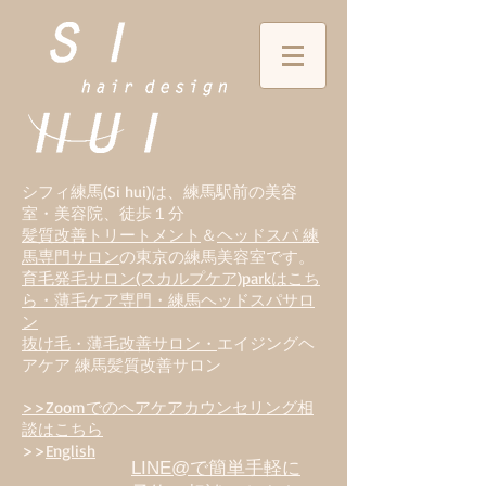
シフィ練馬(Si hui)は、
練
馬駅前の美容
室・美容院、徒歩１分
髪質改善トリートメント
＆
ヘッドスパ 練
馬専門サロン
の東京の練馬美容室です。
育毛発毛サロン(スカルプケア)parkはこち
ら・薄毛ケア専門・練馬ヘッドスパサロ
ン
抜け毛・薄毛改善サロン・
エイジングヘ
アケア 練馬髪質改善サロン
>>Zoomでのヘアケアカウンセリング相
談はこちら
>>
English
LINE@で簡単手軽に