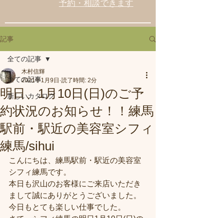
予約・相談できます
記事
全ての記事
木村信輝
全ての記事
2021年1月9日
読了時間: 2分
明日、1月10日(日)のご予
新しいカタログ
約状況のお知らせ！！練馬
駅前・駅近の美容室シフィ
練馬/sihui
こんにちは、練馬駅前・駅近の美容室
シフィ練馬です。
本日も沢山のお客様にご来店いただき
まして誠にありがとうございました。
今日もとても楽しい仕事でした。