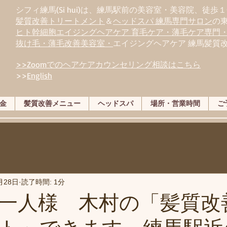
シフィ練馬(Si hui)は、
練
馬駅前の美容室・美容院、徒歩１
髪質改善トリートメント
＆
ヘッドスパ 練馬専門サロン
の
ヒト幹細胞エイジングヘアケア 育毛ケア・薄毛ケア専門
抜け毛・薄毛改善美容室・
エイジングヘアケア 練馬髪質
>>Zoomでのヘアケアカウンセリング相談はこちら
>>
English
金
髪質改善メニュー
ヘッドスパ
場所・営業時間
ご
月28日
読了時間: 1分
一人様 木村の「髪質改