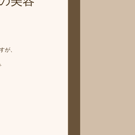
の美容
すが、
で