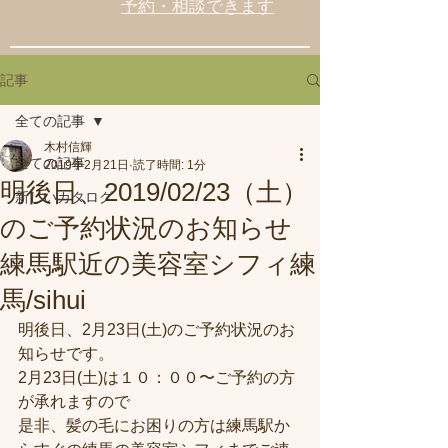
予約・相談できます
記事
全ての記事
木村信輝
全ての記事
2019年2月21日
読了時間: 1分
明後日、2019/02/23（土）
新しいカタログ
のご予約状況のお知らせ
練馬駅近の美容室シフィ練
馬/sihui
明後日、2月23日(土)のご予約状況のお
知らせです。
2月23日(土)は１０：００〜ご予約の方
が承れますので
是非、髪の毛にお困りの方は練馬駅か