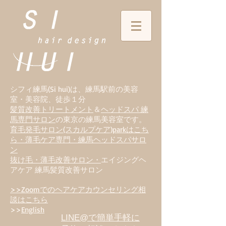
シフィ練馬(Si hui)は、
練
馬駅前の美容
室・美容院、徒歩１分
髪質改善トリートメント
＆
ヘッドスパ 練
馬専門サロン
の東京の練馬美容室です。
育毛発毛サロン(スカルプケア)parkはこち
ら・薄毛ケア専門・練馬ヘッドスパサロ
ン
抜け毛・薄毛改善サロン・
エイジングヘ
アケア 練馬髪質改善サロン
>>Zoomでのヘアケアカウンセリング相
談はこちら
>>
English
LINE@で簡単手軽に