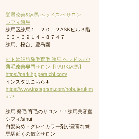
髪質改善&練馬 ヘッドスパ サロン
シフィ練馬
練馬区練馬１－２０－２ASKビル３階
０３－６９１４－８７４７
練馬、桜台、豊島園
ヒト幹細胞発毛育毛 練馬 ヘッドスパ /
薄毛改善専門
サロン【PARK練馬】
https://park.hp.peraichi.com/
インスタはこちら⬇︎
https://www.instagram.com/nobuterukim
ura/
練馬 発毛 育毛のサロン！！練馬美容室
シフィ/sihui 
白髪染め・グレイカラー剤が豊富な練
馬駅近くの個室サロン