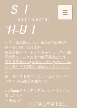
シフィ練馬(Si hui)は、
練
馬駅前の美容
室・美容院、徒歩１分
髪質改善トリートメント
＆
ヘッドスパ 練
馬専門サロン
の東京の練馬美容室です。
育毛発毛サロン(スカルプケア)parkはこち
ら・薄毛ケア専門・練馬ヘッドスパサロ
ン
抜け毛・薄毛改善サロン・
エイジングヘ
アケア 練馬髪質改善サロン
>>Zoomでのヘアケアカウンセリング相
談はこちら
>>
English
LINE@で簡単手軽に