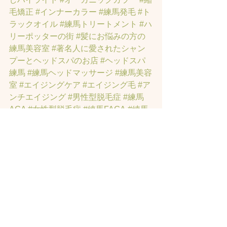
毛矯正
#インナーカラー
#練馬発毛
#ト
ラックオイル
#練馬トリートメント
#ハ
リーポッターの街
#髪にお悩みの方の
練馬美容室
#著名人に愛されたシャン
プーとヘッドスパのお店
#ヘッドスパ
練馬
#練馬ヘッドマッサージ
#練馬美容
室
#エイジングケア
#エイジング毛
#ア
ンチエイジング
#男性型脱毛症
#練馬
AGA
#女性型脱毛症
#練馬FAGA
 #練馬
薄毛
#練馬駅前のヘッドスパサロン
#練
馬エイジングケアサロン
#練馬駅前の
エイジングケアサロン
#ヘッドスパ練
馬駅
#練馬美容室
#エイジングヘア練
馬
#髪のアンチエイジング専門サロン
#
髪質改善トリートメント練馬
#ヘッド
スパ練馬
#練馬リンパマッサージ
#練馬
ヘッドスパ
#練馬ヘッドマッサージ
#ホ
ットペッパービューティーの口コミあ