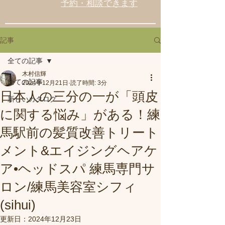
予約・相談できます
記事
全ての記事
木村信輝
全ての記事
2024年12月21日
読了時間: 3分
日本人の三分の一が「頭皮
新しいカタログ
に関する悩み」がある！練
馬駅前の髪質改善トリート
メント&エイジングヘアケ
ア•ヘッドスパ 練馬専門サ
ロン/練馬美容室シフィ
(sihui)
更新日：
2024年12月23日