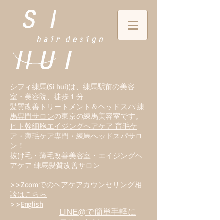
シフィ練馬(Si hui)は、
練
馬駅前の美容
室・美容院、徒歩１分
髪質改善トリートメント
＆
ヘッドスパ 練
馬専門サロン
の東京の練馬美容室です。
ヒト幹細胞エイジングヘアケア 育毛ケ
ア・薄毛ケア専門・練馬ヘッドスパサロ
ン
！
抜け毛・薄毛改善美容室・
エイジングヘ
アケア 練馬髪質改善サロン
>>Zoomでのヘアケアカウンセリング相
談はこちら
>>
English
LINE@で簡単手軽に