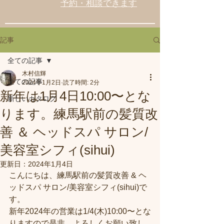
予約・相談できます
記事
全ての記事
木村信輝
全ての記事
2024年1月2日
読了時間: 2分
新年は1月4日10:00〜とな
新しいカタログ
ります。練馬駅前の髪質改
善 ＆ ヘッドスパ サロン/
美容室シフィ(sihui)
更新日：
2024年1月4日
こんにちは、練馬駅前の髪質改善 & ヘ
ッドスパ サロン/美容室シフィ(sihui)で
す。
新年2024年の営業は1/4(木)10:00〜とな
りますので是非、よろしくお願い致し