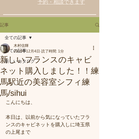
予約・相談できます
記事
全ての記事
木村信輝
全ての記事
2019年12月4日
読了時間: 1分
新しいフランスのキャビ
新しいカタログ
ネット購入しました！！練
馬駅近の美容室シフィ練
馬/sihui
こんにちは、
本日は、以前から気になっていたフラ
ンスのキャビネットを購入しに埼玉県
の上尾まで