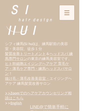
シフィ練馬(Si hui)は、
練
馬駅前の美容
室・美容院、徒歩１分
髪質改善トリートメント
＆
ヘッドスパ 練
馬専門サロン
の東京の練馬美容室です。
ヒト幹細胞エイジングヘアケア 育毛ケ
ア・薄毛ケア専門・練馬ヘッドスパサロ
ン
！
抜け毛・薄毛改善美容室・
エイジングヘ
アケア 練馬髪質改善サロン
>>Zoomでのヘアケアカウンセリング相
談はこちら
>>
English
LINE@で簡単手軽に