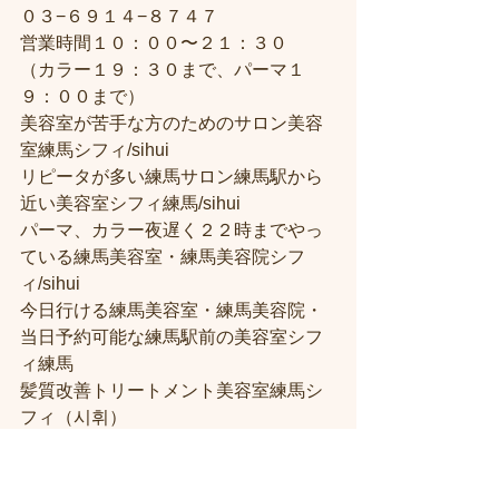
０３−６９１４−８７４７
営業時間１０：００〜２１：３０
（カラー１９：３０まで、パーマ１
９：００まで）
美容室が苦手な方のためのサロン美容
室練馬シフィ/sihui
リピータが多い練馬サロン練馬駅から
近い美容室シフィ練馬/sihui
パーマ、カラー夜遅く２２時までやっ
ている練馬美容室・練馬美容院シフ
ィ/sihui
今日行ける練馬美容室・練馬美容院・
当日予約可能な練馬駅前の美容室シフ
ィ練馬
髪質改善トリートメント美容室練馬シ
フィ（시휘）
人気がある練馬美容院に한국 분도 꼭 오
세요