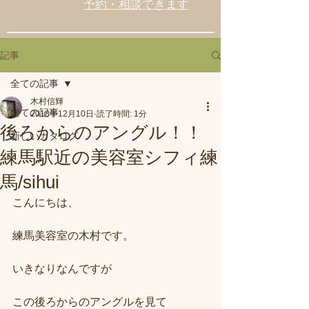
予約・相談できます
記事
全ての記事
木村信輝
全ての記事
2018年12月10日
読了時間: 1分
後ろからのアングル！！
新しいカタログ
練馬駅近の美容室シフィ練
馬/sihui
こんにちは、
練馬美容室の木村です。
いきなりなんですが
この後ろからのアングルを見て