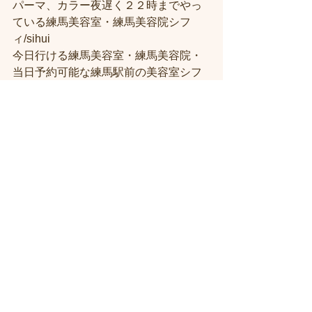
パーマ、カラー夜遅く２２時までやっ
ている練馬美容室・練馬美容院シフ
ィ/sihui
今日行ける練馬美容室・練馬美容院・
当日予約可能な練馬駅前の美容室シフ
ィ練馬
髪質改善トリートメント美容室練馬シ
フィ（시휘）
人気がある練馬美容院に한국 분도 꼭 오
세요
すべて表示
最新記事