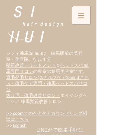
シフィ練馬(Si hui)は、
練
馬駅前の美容
室・美容院、徒歩１分
髪質改善トリートメント
＆
ヘッドスパ 練
馬専門サロン
の東京の練馬美容室です。
育毛発毛サロン(スカルプケア)parkはこち
ら・薄毛ケア専門・練馬ヘッドスパサロ
ン
抜け毛・薄毛改善サロン・
エイジングヘ
アケア 練馬髪質改善サロン
>>Zoomでのヘアケアカウンセリング相
談はこちら
>>
English
LINE@で簡単手軽に