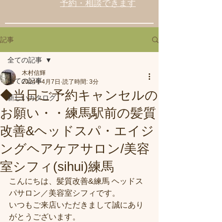
予約・相談できます
記事
全ての記事
木村信輝
全ての記事
2024年4月7日
読了時間: 3分
◆当日ご予約キャンセルの
新しいカタログ
お願い・・練馬駅前の髪質
改善&ヘッドスパ・エイジ
ングヘアケアサロン/美容
室シフィ(sihui)練馬
こんにちは、髪質改善&練馬 ヘッドス
パサロン／美容室シフィです。
いつもご来店いただきまして誠にあり
がとうございます。