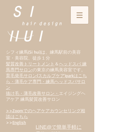
シフィ練馬(Si hui)は、
練
馬駅前の美容
室・美容院、徒歩１分
髪質改善トリートメント
＆
ヘッドスパ 練
馬専門サロン
の東京の練馬美容室です。
育毛発毛サロン(スカルプケア)parkはこち
ら・薄毛ケア専門・練馬ヘッドスパサロ
ン
抜け毛・薄毛改善サロン・
エイジングヘ
アケア 練馬髪質改善サロン
>>Zoomでのヘアケアカウンセリング相
談はこちら
>>
English
LINE@で簡単手軽に