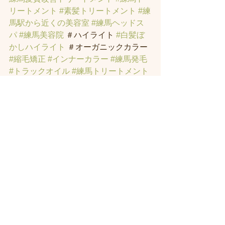
リートメント
#素髪トリートメント
#練
馬駅から近くの美容室
#練馬ヘッドス
パ
#練馬美容院
 ＃ハイライト 
#白髪ぼ
かしハイライト
 ＃オーガニックカラー 
#縮毛矯正
#インナーカラー
#練馬発毛
#トラックオイル
#練馬トリートメント
#ハリーポッターの街
#髪にお悩みの方
の練馬美容室
#著名人に愛されたシャ
ンプーとヘッドスパのお店
#ヘッドス
パ練馬
#練馬ヘッドマッサージ
#練馬美
容室
#エイジングケア
#エイジング毛
#
アンチエイジング
#男性型脱毛症
#練馬
AGA
#女性型脱毛症
#練馬FAGA
 #練馬
薄毛
#練馬駅前のヘッドスパサロン
#練
馬エイジングケアサロン
#練馬駅前の
エイジングケアサロン
#ヘッドスパ練
馬駅
#練馬美容室
#エイジングヘア練
馬
#髪のアンチエイジング専門サロン
#