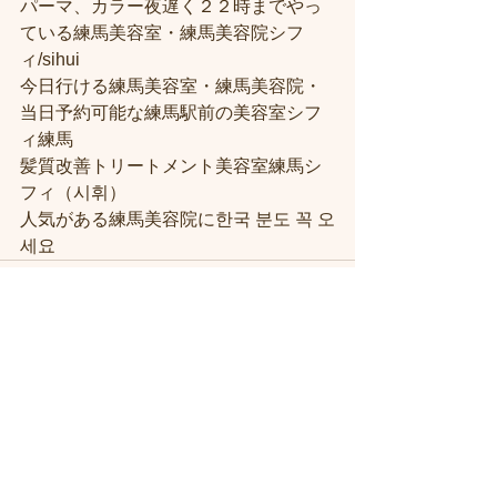
パーマ、カラー夜遅く２２時までやっ
ている練馬美容室・練馬美容院シフ
ィ/sihui
今日行ける練馬美容室・練馬美容院・
当日予約可能な練馬駅前の美容室シフ
ィ練馬
髪質改善トリートメント美容室練馬シ
フィ（시휘）
人気がある練馬美容院に한국 분도 꼭 오
세요
すべて表示
最新記事