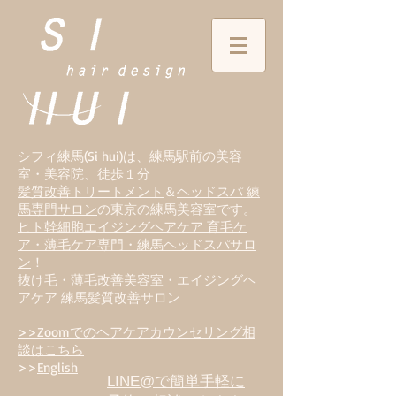
シフィ練馬(Si hui)は、
練
馬駅前の美容
室・美容院、徒歩１分
髪質改善トリートメント
＆
ヘッドスパ 練
馬専門サロン
の東京の練馬美容室です。
ヒト幹細胞エイジングヘアケア 育毛ケ
ア・薄毛ケア専門・練馬ヘッドスパサロ
ン
！
抜け毛・薄毛改善美容室・
エイジングヘ
アケア 練馬髪質改善サロン
>>Zoomでのヘアケアカウンセリング相
談はこちら
>>
English
LINE@で簡単手軽に