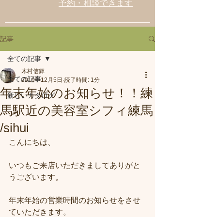
予約・相談できます
記事
全ての記事
木村信輝
全ての記事
2019年12月5日
読了時間: 1分
年末年始のお知らせ！！練
新しいカタログ
馬駅近の美容室シフィ練馬
/sihui
こんにちは、
いつもご来店いただきましてありがと
うございます。
年末年始の営業時間のお知らせをさせ
ていただきます。