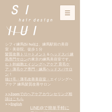
シフィ練馬(Si hui)は、
練
馬駅前の美容
室・美容院、徒歩１分
髪質改善トリートメント
＆
ヘッドスパ 練
馬専門サロン
の東京の練馬美容室です。
ヒト幹細胞エイジングヘアケア 育毛ケ
ア・薄毛ケア専門・練馬ヘッドスパサロ
ン
！
抜け毛・薄毛改善美容室・
エイジングヘ
アケア 練馬髪質改善サロン
>>Zoomでのヘアケアカウンセリング相
談はこちら
>>
English
LINE@で簡単手軽に