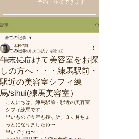
予約・相談できます
記事
全ての記事
木村信輝
全ての記事
2021年9月16日
読了時間: 3分
年末に向けて美容室をお探
新しいカタログ
しの方へ・・・練馬駅前・
駅近の美容室シフィ練
馬/sihui(練馬美容室）
こんにちは、練馬駅前・駅近の美容室
シフィ練馬です。
早いもので今年も残す所、３ヶ月ちょ
っとになりましたね〜
早いですね〜・・