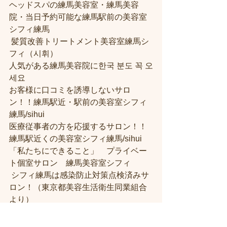
ヘッドスパの練馬美容室・練馬美容
院・当日予約可能な練馬駅前の美容室
シフィ練馬
 髪質改善トリートメント美容室練馬シ
フィ（시휘） 
人気がある練馬美容院に한국 분도 꼭 오
세요 
お客様に口コミを誘導しないサロ
ン！！練馬駅近・駅前の美容室シフィ
練馬/sihui
医療従事者の方を応援するサロン！！
練馬駅近くの美容室シフィ練馬/sihui
「私たちにできること」　プライベー
ト個室サロン　練馬美容室シフィ
 シフィ練馬は感染防止対策点検済みサ
ロン！（東京都美容生活衛生同業組合
より） 
練馬美容室【シフィ練馬、桜台、豊島
園、中村橋】