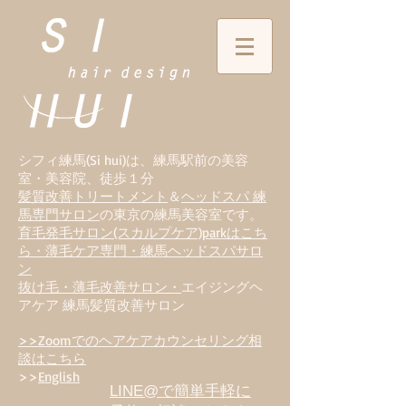
シフィ練馬(Si hui)は、
練
馬駅前の美容
室・美容院、徒歩１分
髪質改善トリートメント
＆
ヘッドスパ 練
馬専門サロン
の東京の練馬美容室です。
育毛発毛サロン(スカルプケア)parkはこち
ら・薄毛ケア専門・練馬ヘッドスパサロ
ン
抜け毛・薄毛改善サロン・
エイジングヘ
アケア 練馬髪質改善サロン
>>Zoomでのヘアケアカウンセリング相
談はこちら
>>
English
LINE@で簡単手軽に