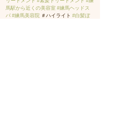
リートメント
#素髪トリートメント
 #練
馬駅から近くの美容室
#練馬ヘッドス
パ
#練馬美容院
 ＃ハイライト 
#白髪ぼ
かしハイライト
 ＃オーガニックカラー 
#縮毛矯正
#インナーカラー
#練馬発
毛
#トラックオイル
#練馬トリートメン
ト
#ハリーポッターの街
#髪のお悩みの
方の練馬美容室
#著名人に愛されたシ
ャンプー・スパニストの店
#ヘッドス
パ練馬
#練馬ヘッドマッサージ
#練馬美
容室
#練馬区AGA
#練馬区FAGA
#男性
型脱毛症AGA
#女性型脱毛症FAGA
#練
馬薄毛治療
#抜け毛
#薄毛
#脱毛症
#ヒ
ト幹細胞
#エクソソーム
#アンチエイジ
ング
#エイジング毛
#ヘッドスパ練馬
#
練馬薄毛