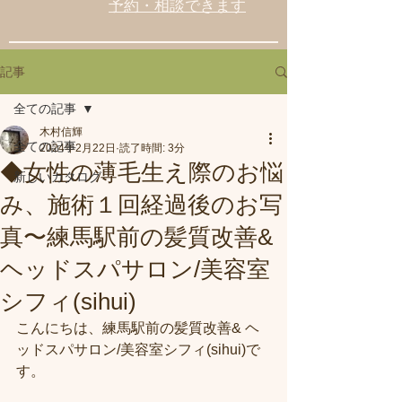
予約・相談できます
記事
全ての記事
木村信輝
全ての記事
2024年2月22日
読了時間: 3分
◆女性の薄毛生え際のお悩
新しいカタログ
み、施術１回経過後のお写
真〜練馬駅前の髪質改善&
ヘッドスパサロン/美容室
シフィ(sihui)
こんにちは、練馬駅前の髪質改善& ヘ
ッドスパサロン/美容室シフィ(sihui)で
す。