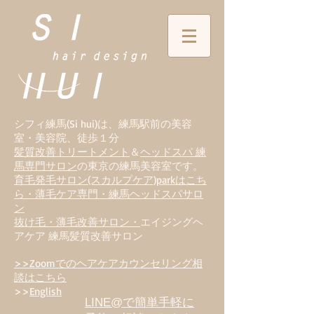
シフィ練馬(Si hui)は、
練
馬駅前の美容
室・美容院、徒歩１分
髪質改善トリートメント
＆
ヘッドスパ 練
馬専門サロン
の東京の練馬美容室です。
育毛発毛サロン(スカルプケア)parkはこち
ら・薄毛ケア専門・練馬ヘッドスパサロ
ン
抜け毛・薄毛改善サロン・
エイジングヘ
アケア 練馬髪質改善サロン
>>Zoomでのヘアケアカウンセリング相
談はこちら
>>
English
LINE@で簡単手軽に