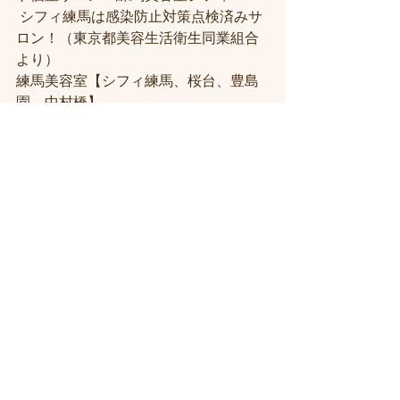
 シフィ練馬は感染防止対策点検済みサ
ロン！（東京都美容生活衛生同業組合
より） 
練馬美容室【シフィ練馬、桜台、豊島
園、中村橋】
＃練馬駅近くの美容室
＃練馬駅前の美
容室
#練馬美容室
#練馬駅から近い美容
室
#練馬駅近の美容室
#練馬白髪染め
#
練馬ヘッドスパ
#イルミナーカラー
#練
馬髪質改善トリートメント
#練馬トリ
ートメント
#素髪トリートメント
#練馬
駅から近くの美容室
 ＃ヘッドスパ