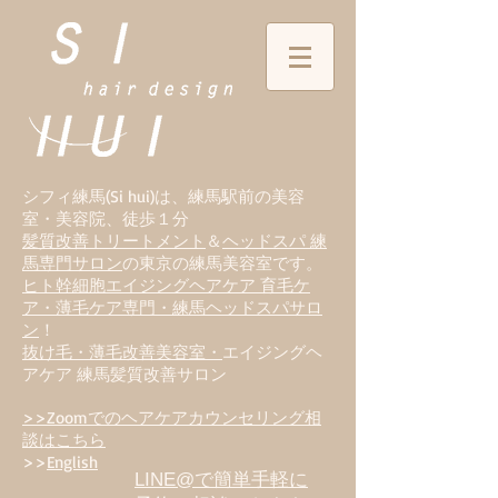
シフィ練馬(Si hui)は、
練
馬駅前の美容
室・美容院、徒歩１分
髪質改善トリートメント
＆
ヘッドスパ 練
馬専門サロン
の東京の練馬美容室です。
ヒト幹細胞エイジングヘアケア 育毛ケ
ア・薄毛ケア専門・練馬ヘッドスパサロ
ン
！
抜け毛・薄毛改善美容室・
エイジングヘ
アケア 練馬髪質改善サロン
>>Zoomでのヘアケアカウンセリング相
談はこちら
>>
English
LINE@で簡単手軽に