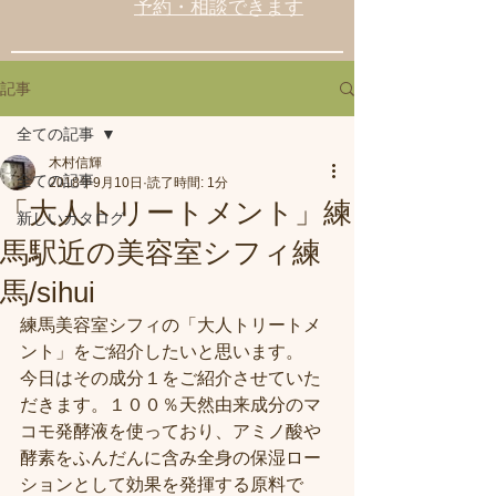
予約・相談できます
記事
全ての記事
木村信輝
全ての記事
2018年9月10日
読了時間: 1分
「大人トリートメント」練
新しいカタログ
馬駅近の美容室シフィ練
馬/sihui
練馬美容室シフィの「大人トリートメ
ント」をご紹介したいと思います。
今日はその成分１をご紹介させていた
だきます。１００％天然由来成分のマ
コモ発酵液を使っており、アミノ酸や
酵素をふんだんに含み全身の保湿ロー
ションとして効果を発揮する原料で