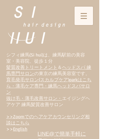
シフィ練馬(Si hui)は、
練
馬駅前の美容
室・美容院、徒歩１分
髪質改善トリートメント
＆
ヘッドスパ 練
馬専門サロン
の東京の練馬美容室です。
育毛発毛サロン(スカルプケア)parkはこち
ら・薄毛ケア専門・練馬ヘッドスパサロ
ン
抜け毛・薄毛改善サロン・
エイジングヘ
アケア 練馬髪質改善サロン
>>Zoomでのヘアケアカウンセリング相
談はこちら
>>
English
LINE@で簡単手軽に