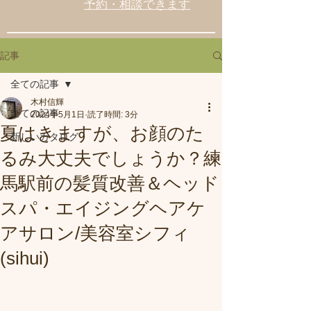
予約・相談できます
記事
全ての記事
木村信輝
全ての記事
2024年5月1日
読了時間: 3分
夏はきますが、お顔のた
新しいカタログ
るみ大丈夫でしょうか？練
馬駅前の髪質改善＆ヘッド
スパ・エイジングヘアケ
アサロン/美容室シフィ
(sihui)