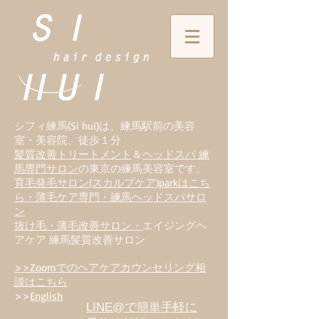
シフィ練馬(Si hui)は、
練
馬駅前の美容
室・美容院、徒歩１分
髪質改善トリートメント
＆
ヘッドスパ 練
馬専門サロン
の東京の練馬美容室です。
育毛発毛サロン(スカルプケア)parkはこち
ら・薄毛ケア専門・練馬ヘッドスパサロ
ン
抜け毛・薄毛改善サロン・
エイジングヘ
アケア 練馬髪質改善サロン
>>Zoomでのヘアケアカウンセリング相
談はこちら
>>
English
LINE@で簡単手軽に