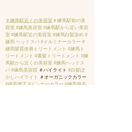
＃練馬駅近くの美容室
＃練馬駅前の美
容室
#練馬美容室
#練馬駅から近い美容
室
#練馬駅近の美容室
#練馬白髪染め
#
練馬 ヘッドスパ
#イルミナーカラー
#
練馬髪質改善トリートメント
#練馬ト
リートメント
#素髪トリートメント
#練
馬駅から近くの美容室
#練馬ヘッドス
パ
#練馬美容院
 ＃ハイライト 
#白髪ぼ
かしハイライト
 ＃オーガニックカラー 
#縮毛矯正
#インナーカラー
#練馬発毛
#トラックオイル
#練馬トリートメント
#ハリーポッターの街
#髪にお悩みの方
の練馬美容室
#著名人に愛されたシャ
ンプーとヘッドスパのお店
#ヘッドス
パ練馬
#練馬ヘッドマッサージ
#練馬美
容室
#エイジングケア
#エイジング毛
#