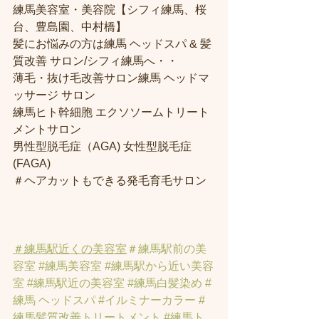
練馬美容室・美容院【シフィ練馬、桜
台、豊島園、中村橋】
髪にお悩みの方は練馬 ヘッドスパ & 髪
質改善 サロン/シフィ練馬へ・・
薄毛・抜け毛改善サロン練馬 ヘッドマ
ッサージ サロン
練馬ヒト幹細胞 エクソソームトリート
メントサロン
男性型脱毛症（AGA) 女性型脱毛症 
(FAGA)
＃ヘアカットもできる発毛育毛サロン
＃練馬駅近くの美容室
＃練馬駅前の美
容室
#練馬美容室
#練馬駅から近い美容
室
#練馬駅近の美容室
#練馬白髪染め
#
練馬 ヘッドスパ
#イルミナーカラー
#
練馬髪質改善トリートメント
#練馬ト