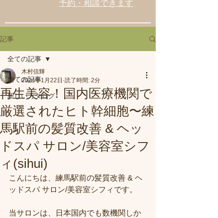
予約・相談できます
記事
全ての記事
木村信輝
全ての記事
2024年1月22日
読了時間: 2分
再生美容！国内医療機関で
新しいカタログ
厳選されたヒト幹細胞〜練
馬駅前の髪質改善 & ヘッ
ドスパ サロン/美容室シフ
ィ(sihui)
こんにちは、練馬駅前の髪質改善 & ヘ
ッドスパ サロン/美容室シフィです。
当サロンは、日本国内でも数機関しか