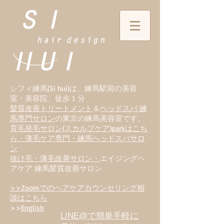
シフィ練馬(Si hui)は、
練
馬駅前の美容
室・美容院、徒歩１分
髪質改善トリートメント
＆
ヘッドスパ 練
馬専門サロン
の東京の練馬美容室です。
育毛発毛サロン(スカルプケア)parkはこち
ら・薄毛ケア専門・練馬ヘッドスパサロ
ン
抜け毛・薄毛改善サロン・
エイジングヘ
アケア 練馬髪質改善サロン
>>Zoomでのヘアケアカウンセリング相
談はこちら
>>
English
LINE@で簡単手軽に