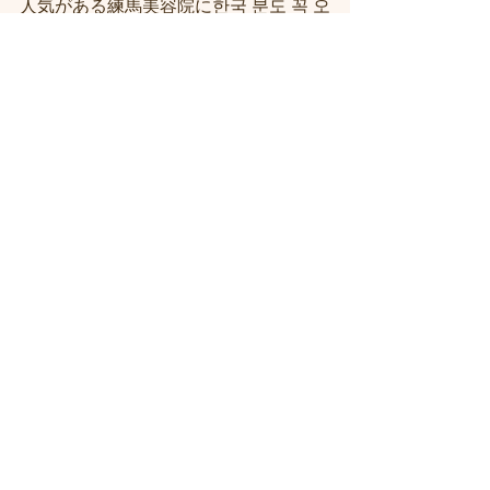
人気がある練馬美容院に한국 분도 꼭 오
세요 
お客様に口コミを誘導しないサロ
ン！！練馬駅近・駅前の美容室シフィ
練馬/sihui
医療従事者の方を応援するサロン！！
練馬駅近くの美容室シフィ練馬/sihui
「私たちにできること」　プライベー
ト個室サロン　シフィ練馬
＃練馬駅近くの美容室
＃練馬駅前の美
容室
#練馬美容室
#練馬駅から近い美容
室
#練馬駅近の美容室
#練馬白髪染め
#
練馬ヘッドスパ
#イルミナーカラー
#練
馬髪質改善トリートメント
#練馬トリ
ートメント
#素髪トリートメント