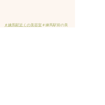
＃練馬駅近くの美容室
＃練馬駅前の美
容室
#練馬美容室
#練馬駅から近い美容
室
#練馬駅近の美容室
#練馬白髪染め
#
練馬ヘッドスパ
#イルミナーカラー
#練
馬髪質改善トリートメント
#練馬トリ
ートメント
#素髪トリートメント
すべて表示
最新記事