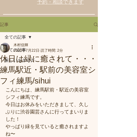
予約・相談できます
記事
全ての記事
木村信輝
全ての記事
2020年7月22日
読了時間: 2分
休日は緑に癒されて・・・
新しいカタログ
練馬駅近・駅前の美容室シ
フィ練馬/sihui
こんにちは、練馬駅前・駅近の美容室
シフィ練馬です。
今日はお休みをいただきまして、久し
ぶりに渋谷園芸さんに行ってまいりま
した！
やっぱり緑を見ていると癒されますよ
ね〜