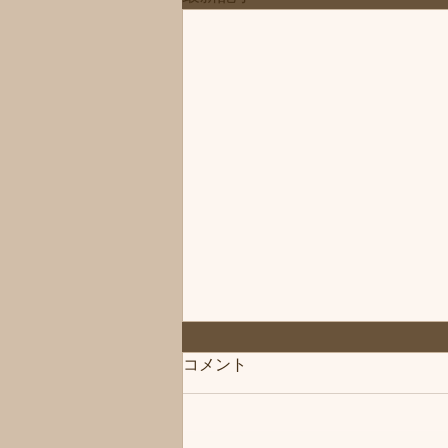
◆「お知らせ」練馬髪質改善
コメント
トリートメント＆エイジング
ヘアケア・ヘッドスパ練馬専
こんにちは、練馬髪質改善トリー
門サロン/練馬美容室、練馬美
トメント＆ヘッドスパ練馬専門サ