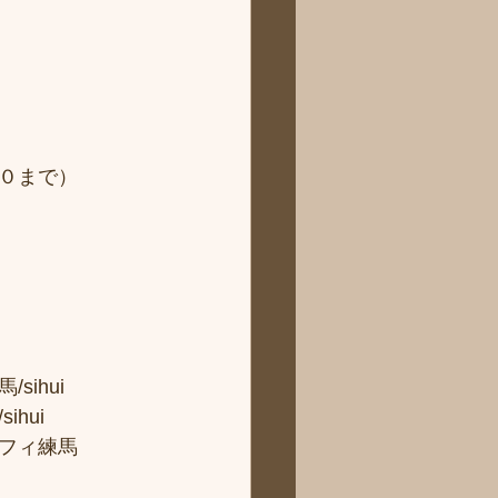
０まで）
hui 
ui 
フィ練馬