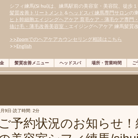
シフィ練馬(Si hui)は、
練
馬駅前の美容室・美容院、徒歩１
髪質改善トリートメント
＆
ヘッドスパ 練馬専門サロン
の
ヒト幹細胞エイジングヘアケア 育毛ケア・薄毛ケア専門
抜け毛・薄毛改善美容室・
エイジングヘアケア 練馬髪質
>>Zoomでのヘアケアカウンセリング相談はこちら
>>
English
金
髪質改善メニュー
ヘッドスパ
場所・営業時間
ご
0月9日
読了時間: 2分
ご予約状況のお知らせ！