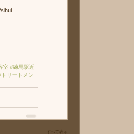
hui
容室
#練馬駅近
善トリートメン
すべて表示