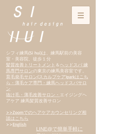
シフィ練馬(Si hui)は、
練
馬駅前の美容
室・美容院、徒歩１分
髪質改善トリートメント
＆
ヘッドスパ 練
馬専門サロン
の東京の練馬美容室です。
育毛発毛サロン(スカルプケア)parkはこち
ら・薄毛ケア専門・練馬ヘッドスパサロ
ン
抜け毛・薄毛改善サロン・
エイジングヘ
アケア 練馬髪質改善サロン
>>Zoomでのヘアケアカウンセリング相
談はこちら
>>
English
LINE@で簡単手軽に