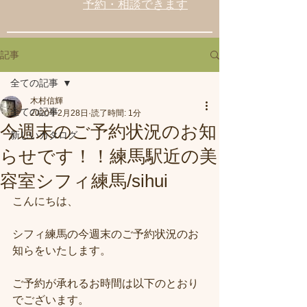
予約・相談できます
記事
全ての記事
木村信輝
全ての記事
2020年2月28日
読了時間: 1分
今週末のご予約状況のお知
新しいカタログ
らせです！！練馬駅近の美
容室シフィ練馬/sihui
こんにちは、
シフィ練馬の今週末のご予約状況のお
知らをいたします。
ご予約が承れるお時間は以下のとおり
でございます。