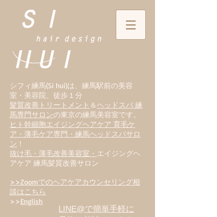
シフィ練馬(Si hui)は、
練
馬駅前の美容
室・美容院、徒歩１分
髪質改善トリートメント
＆
ヘッドスパ 練
馬専門サロン
の東京の練馬美容室です。
ヒト幹細胞エイジングヘアケア 育毛ケ
ア・薄毛ケア専門・練馬ヘッドスパサロ
ン
！
抜け毛・薄毛改善美容室・
エイジングヘ
アケア 練馬髪質改善サロン
>>Zoomでのヘアケアカウンセリング相
談はこちら
>>
English
LINE@で簡単手軽に