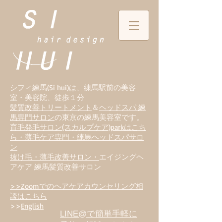
シフィ練馬(Si hui)は、
練
馬駅前の美容
室・美容院、徒歩１分
髪質改善トリートメント
＆
ヘッドスパ 練
馬専門サロン
の東京の練馬美容室です。
育毛発毛サロン(スカルプケア)parkはこち
ら・薄毛ケア専門・練馬ヘッドスパサロ
ン
抜け毛・薄毛改善サロン・
エイジングヘ
アケア 練馬髪質改善サロン
>>Zoomでのヘアケアカウンセリング相
談はこちら
>>
English
LINE@で簡単手軽に