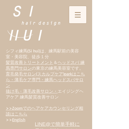
シフィ練馬(Si hui)は、
練
馬駅前の美容
室・美容院、徒歩１分
髪質改善トリートメント
＆
ヘッドスパ 練
馬専門サロン
の東京の練馬美容室です。
育毛発毛サロン(スカルプケア)parkはこち
ら・薄毛ケア専門・練馬ヘッドスパサロ
ン
抜け毛・薄毛改善サロン・
エイジングヘ
アケア 練馬髪質改善サロン
>>Zoomでのヘアケアカウンセリング相
談はこちら
>>
English
LINE@で簡単手軽に