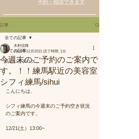
予約・相談できます
記事
全ての記事
木村信輝
全ての記事
2019年12月20日
読了時間: 1分
今週末のご予約のご案内で
新しいカタログ
す。！！練馬駅近の美容室
シフィ練馬/sihui
こんにちは、
シフィ練馬の今週末のご予約空き状況
のご案内です。
12/21(土）13:00~