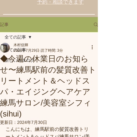
予約・相談できます
記事
全ての記事
木村信輝
全ての記事
2024年7月29日
読了時間: 3分
◆今週の休業日のお知ら
新しいカタログ
せ〜練馬駅前の髪質改善ト
リートメント＆ヘッドス
パ・エイジングヘアケア
練馬サロン/美容室シフィ
(sihui)
更新日：
2024年7月30日
こんにちは、練馬駅前の髪質改善トリ
ートメント＆ヘッドスパ練馬サロン/美