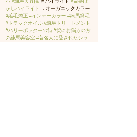
パ
#練馬美容院
 ＃ハイライト 
#白髪ぼ
かしハイライト
 ＃オーガニックカラー 
#縮毛矯正
#インナーカラー
#練馬発毛
#トラックオイル
#練馬トリートメント
#ハリーポッターの街
#髪にお悩みの方
の練馬美容室
#著名人に愛されたシャ
ンプーとヘッドスパのお店
#ヘッドス
パ練馬
#練馬ヘッドマッサージ
#練馬美
容室
#エイジングケア
#エイジング毛
#
アンチエイジング
#男性型脱毛症
#練馬
AGA
#女性型脱毛症
#練馬FAGA
 #練馬
薄毛
#練馬駅前のヘッドスパサロン
#練
馬エイジングケアサロン
#練馬駅前の
エイジングケアサロン
#ヘッドスパ練
馬駅
#練馬美容室
#エイジングヘア練
馬
#髪のアンチエイジング専門サロン
#
髪質改善トリートメント練馬
#ヘッド
スパ練馬
#練馬リンパマッサージ
#練馬
ヘッドスパ
#練馬ヘッドマッサージ