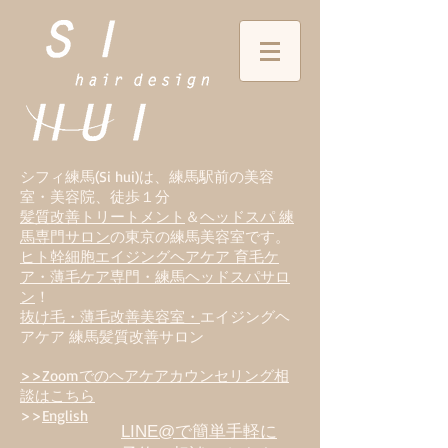
シフィ練馬(Si hui)は、
練
馬駅前の美容
室・美容院、徒歩１分
髪質改善トリートメント
＆
ヘッドスパ 練
馬専門サロン
の東京の練馬美容室です。
ヒト幹細胞エイジングヘアケア 育毛ケ
ア・薄毛ケア専門・練馬ヘッドスパサロ
ン
！
抜け毛・薄毛改善美容室・
エイジングヘ
アケア 練馬髪質改善サロン
>>Zoomでのヘアケアカウンセリング相
談はこちら
>>
English
LINE@で簡単手軽に