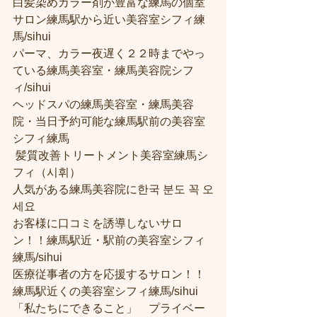
白髪染めカラー剤が豊富な練馬の個室
サロン練馬駅から近い美容室シフィ練
馬/sihui 
パーマ、カラー夜遅く２２時までやっ
ている練馬美容室・練馬美容院シフ
ィ/sihui 
ヘッドスパの練馬美容室・練馬美容
院・当日予約可能な練馬駅前の美容室
シフィ練馬
 髪質改善トリートメント美容室練馬シ
フィ（시휘） 
人気がある練馬美容院に한국 분도 꼭 오
세요 
お客様に口コミを誘導しないサロ
ン！！練馬駅近・駅前の美容室シフィ
練馬/sihui
医療従事者の方を応援するサロン！！
練馬駅近くの美容室シフィ練馬/sihui
「私たちにできること」　プライベー