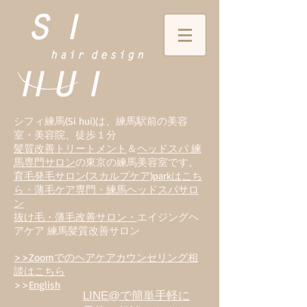
シフィ練馬(Si hui)は、
練
馬駅前の美容
室・美容院、徒歩１分
髪質改善トリートメント
＆
ヘッドスパ 練
馬専門サロン
の東京の練馬美容室です。
育毛発毛サロン(スカルプケア)parkはこち
ら・薄毛ケア専門・練馬ヘッドスパサロ
ン
抜け毛・薄毛改善サロン・
エイジングヘ
アケア 練馬髪質改善サロン
>>Zoomでのヘアケアカウンセリング相
談はこちら
>>
English
LINE@で簡単手軽に