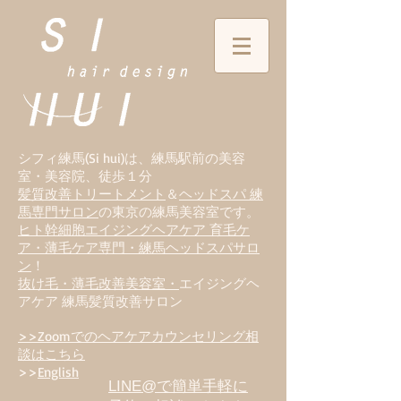
シフィ練馬(Si hui)は、
練
馬駅前の美容
室・美容院、徒歩１分
髪質改善トリートメント
＆
ヘッドスパ 練
馬専門サロン
の東京の練馬美容室です。
ヒト幹細胞エイジングヘアケア 育毛ケ
ア・薄毛ケア専門・練馬ヘッドスパサロ
ン
！
抜け毛・薄毛改善美容室・
エイジングヘ
アケア 練馬髪質改善サロン
>>Zoomでのヘアケアカウンセリング相
談はこちら
>>
English
LINE@で簡単手軽に