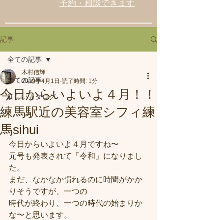
予約・相談できます
記事
全ての記事
木村信輝
全ての記事
2019年4月1日
読了時間: 1分
今日からいよいよ４月！！
新しいカタログ
練馬駅近の美容室シフィ練
馬sihui
今日からいよいよ４月ですね〜
元号も発表されて「令和」になりまし
た。
まだ、なかなか慣れるのに時間がかか
りそうですが、一つの
時代が終わり、一つの時代の始まりか
な〜と思います。