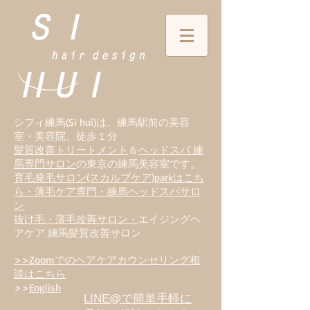
シフィ練馬(Si hui)は、
練
馬駅前の美容
室・美容院、徒歩１分
髪質改善トリートメント
＆
ヘッドスパ 練
馬専門サロン
の東京の練馬美容室です。
育毛発毛サロン(スカルプケア)parkはこち
ら・薄毛ケア専門・練馬ヘッドスパサロ
ン
抜け毛・薄毛改善サロン・
エイジングヘ
アケア 練馬髪質改善サロン
>>Zoomでのヘアケアカウンセリング相
談はこちら
>>
English
LINE@で簡単手軽に