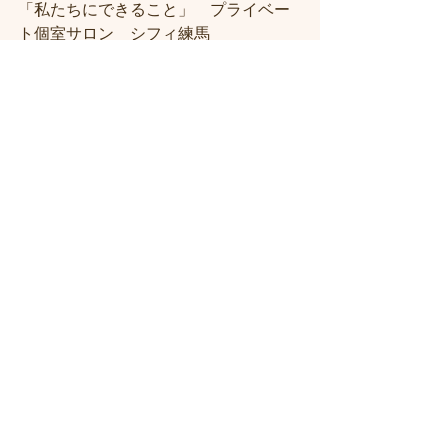
「私たちにできること」　プライベー
ト個室サロン　シフィ練馬
＃練馬駅近くの美容室
＃練馬駅前の美
容室
#練馬美容室
#練馬駅から近い美容
室
#練馬駅近の美容室
#練馬白髪染め
#
練馬ヘッドスパ
#イルミナーカラー
#練
馬髪質改善トリートメント
#練馬トリ
ートメント
#素髪トリートメント
#練馬
駅から近くの美容室