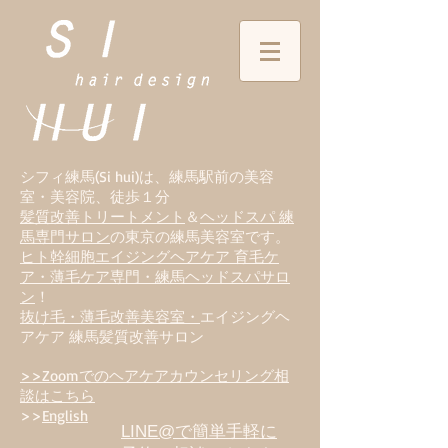
シフィ練馬(Si hui)は、
練
馬駅前の美容
室・美容院、徒歩１分
髪質改善トリートメント
＆
ヘッドスパ 練
馬専門サロン
の東京の練馬美容室です。
ヒト幹細胞エイジングヘアケア 育毛ケ
ア・薄毛ケア専門・練馬ヘッドスパサロ
ン
！
抜け毛・薄毛改善美容室・
エイジングヘ
アケア 練馬髪質改善サロン
>>Zoomでのヘアケアカウンセリング相
談はこちら
>>
English
LINE@で簡単手軽に