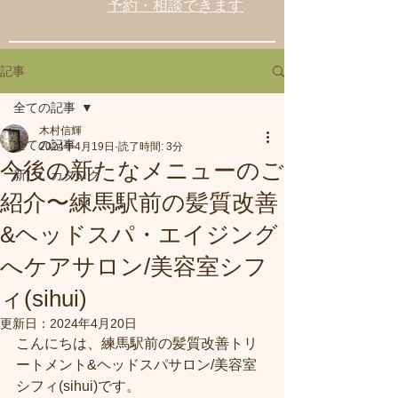
予約・相談できます
記事
全ての記事
木村信輝
全ての記事
2024年4月19日
読了時間: 3分
今後の新たなメニューのご
新しいカタログ
紹介〜練馬駅前の髪質改善
&ヘッドスパ・エイジング
へケアサロン/美容室シフ
ィ(sihui)
更新日：
2024年4月20日
こんにちは、練馬駅前の髪質改善トリ
ートメント&ヘッドスパサロン/美容室
シフィ(sihui)です。