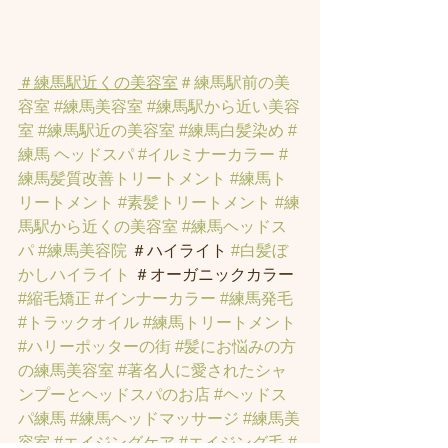
＃練馬駅近くの美容室
＃練馬駅前の美
容室
#練馬美容室
#練馬駅から近い美容
室
#練馬駅近の美容室
#練馬白髪染め
#
練馬 ヘッドスパ
#イルミナーカラー
#
練馬髪質改善トリートメント
#練馬ト
リートメント
#素髪トリートメント
#練
馬駅から近くの美容室
#練馬ヘッドス
パ
#練馬美容院
 ＃ハイライト 
#白髪ぼ
かしハイライト
 ＃オーガニックカラー 
#縮毛矯正
#インナーカラー
#練馬発毛
#トラックオイル
#練馬トリートメント
#ハリーポッターの街
#髪にお悩みの方
の練馬美容室
#著名人に愛されたシャ
ンプーとヘッドスパのお店
#ヘッドス
パ練馬
#練馬ヘッドマッサージ
#練馬美
容室
#エイジングケア
#エイジング毛
#