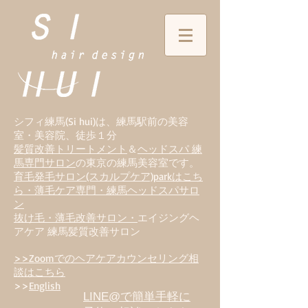
シフィ練馬(Si hui)は、
練
馬駅前の美容
室・美容院、徒歩１分
髪質改善トリートメント
＆
ヘッドスパ 練
馬専門サロン
の東京の練馬美容室です。
育毛発毛サロン(スカルプケア)parkはこち
ら・薄毛ケア専門・練馬ヘッドスパサロ
ン
抜け毛・薄毛改善サロン・
エイジングヘ
アケア 練馬髪質改善サロン
>>Zoomでのヘアケアカウンセリング相
談はこちら
>>
English
LINE@で簡単手軽に